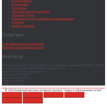
Итоги конкурса
Монографии
Программа
Сборники конкурсных работ
Сборники трудов
Сборники трудов конференций и симпозиумов
Учебники
Учебные пособия
Политики
Пользовательское соглашение
Политика конфиденциальности
Контакты
Сетевое издание (сайт) зарегистрировано Роскомнадзором, свидетельство ЭЛ№ФС77-70153 от
30.06.2017 (предыдущее Эл№ФC77-49690 от 26 апреля 2012).
Корман М.О. - Ответственный редактор
Учредитель: ООО "МЦНИП"
Гл.редактор: Скопин О.В.
Телефон: 89127281780
info@eee-science.ru
© 2026
Книжный магазин интернет-проекта "Наука и образование on-line"