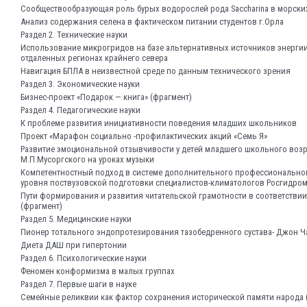
Сообществообразующая роль бурых водорослей рода Saccharina в морски
Анализ содержания селена в фактическом питании студентов г.Орла
Раздел 2. Технические науки
Использование микрогридов на базе альтернативных источников энергии
отдаленных регионах крайнего севера
Навигация БПЛА в неизвестной среде по данным технического зрения
Раздел 3. Экономические науки
Бизнес-проект «Подарок — книга» (фрагмент)
Раздел 4. Педагогические науки
К проблеме развития инициативности поведения младших школьников
Проект «Марафон социально -профилактических акций «Семь Я»
Развитие эмоциональной отзывчивости у детей младшего школьного воз
М.П.Мусоргского на уроках музыки
Компетентностный подход в системе дополнительного профессионально
уровня поствузовской подготовки специалистов-климатологов Росгидром
Пути формирования и развития читательской грамотности в соответстви
(фрагмент)
Раздел 5. Медицинские науки
Пионер тотального эндопротезирования тазобедренного сустава- Джон 
Диета ДАШ при гипертонии
Раздел 6. Психологические науки
Феномен конформизма в малых группах
Раздел 7. Первые шаги в науке
Семейные реликвии как фактор сохранения исторической памяти народа 