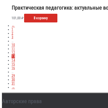
Практическая педагогика: актуальные в
101,00
₽
В корзину
←
1
2
3
…
10
11
12
13
14
15
16
…
29
30
31
→
Авторские права