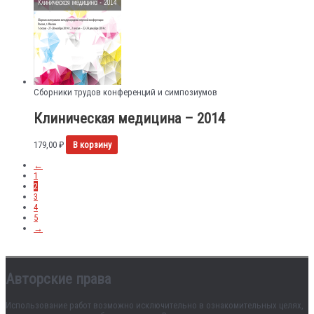
Сборники трудов конференций и симпозиумов
Клиническая медицина – 2014
179,00
₽
В корзину
←
1
2
3
4
5
→
Авторские права
Использование работ возможно исключительно в ознакомительных целях,