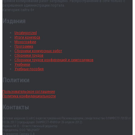
прямое копирование работ запрещено. Распространение в сети только с
разрешения администрации портала.
Категория сайта 6+
Издания
Uncategorized
Итоги конкурса
Монографии
Программа
Сборники конкурсных работ
Сборники трудов
Сборники трудов конференций и симпозиумов
Учебники
Учебные пособия
Политики
Пользовательское соглашение
Политика конфиденциальности
Контакты
Сетевое издание (сайт) зарегистрировано Роскомнадзором, свидетельство ЭЛ№ФС77-70153 от
30.06.2017 (предыдущее Эл№ФC77-49690 от 26 апреля 2012).
Корман М.О. - Ответственный редактор
Учредитель: ООО "МЦНИП"
Гл.редактор: Скопин О.В.