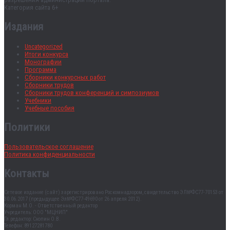
Категория сайта 6+
Издания
Uncategorized
Итоги конкурса
Монографии
Программа
Сборники конкурсных работ
Сборники трудов
Сборники трудов конференций и симпозиумов
Учебники
Учебные пособия
Политики
Пользовательское соглашение
Политика конфиденциальности
Контакты
Сетевое издание (сайт) зарегистрировано Роскомнадзором, свидетельство ЭЛ№ФС77-70153 от
30.06.2017 (предыдущее Эл№ФC77-49690 от 26 апреля 2012).
Корман М.О. - Ответственный редактор
Учредитель: ООО "МЦНИП"
Гл.редактор: Скопин О.В.
Телефон: 89127281780