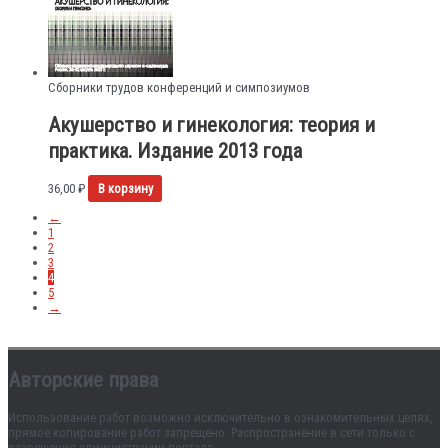
Сборники трудов конференций и симпозиумов
Акушерство и гинекология: теория и
практика. Издание 2013 года
36,00
₽
В корзину
←
1
2
3
4
5
→
Авторские права
Использование работ возможно исключительно в ознакомительных целях,
прямое копирование работ запрещено. Распространение в сети только с
разрешения администрации портала.