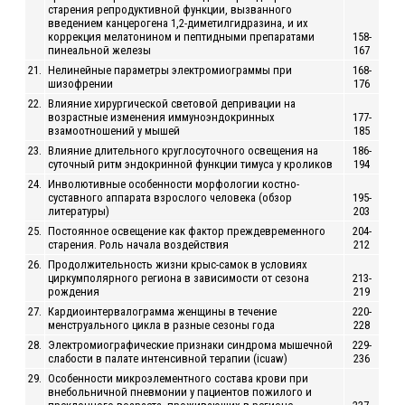
старения репродуктивной функции, вызванного
введением канцерогена 1,2-диметилгидразина, и их
коррекция мелатонином и пептидными препаратами
158-
пинеальной железы
167
21.
Нелинейные параметры электромиограммы при
168-
шизофрении
176
22.
Влияние хирургической световой депривации на
возрастные изменения иммуноэндокринных
177-
взамоотношений у мышей
185
23.
Влияние длительного круглосуточного освещения на
186-
суточный ритм эндокринной функции тимуса у кроликов
194
24.
Инволютивные особенности морфологии костно-
суставного аппарата взрослого человека (обзор
195-
литературы)
203
25.
Постоянное освещение как фактор преждевременного
204-
старения. Роль начала воздействия
212
26.
Продолжительность жизни крыс-самок в условиях
циркумполярного региона в зависимости от сезона
213-
рождения
219
27.
Кардиоинтервалограмма женщины в течение
220-
менструального цикла в разные сезоны года
228
28.
Электромиографические признаки синдрома мышечной
229-
слабости в палате интенсивной терапии (icuaw)
236
29.
Особенности микроэлементного состава крови при
внебольничной пневмонии у пациентов пожилого и