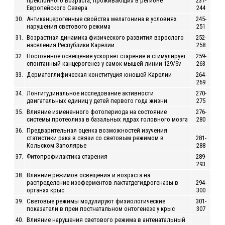
преклонного возраста, проживающих в регионе
237-
Европейского Севера
244
30.
Антиканцерогенные свойства мелатонина в условиях
245-
нарушения светового режима
251
31.
Возрастная динамика физического развития взрослого
252-
населения Республики Карелии
258
32.
Постоянное освещение ускоряет старение и стимулирует
259-
спонтанный канцерогенез у самок-мышей линии 129/Sv
263
33.
Дерматоглифическая конституция юношей Карелии
264-
269
34.
Лонгитудинальное исследование активности
270-
двигательных единиц у детей первого года жизни
275
35.
Влияние измененного фотопериода на состояние
276-
системы протеолиза в базальных ядрах головного мозга
280
36.
Предварительная оценка возможностей изучения
статистики рака в связи со световым режимом в
281-
Кольском Заполярье
288
37.
Фитопрофилактика старения
289-
293
38.
Влияние режимов освещения и возраста на
распределение изоферментов лактатдегидрогеназы в
294-
органах крыс
300
39.
Световые режимы модулируют физиологические
301-
показатели в преи постнатальном онтогенезе у крыс
307
40.
Влияние нарушения светового режима в антенатальный