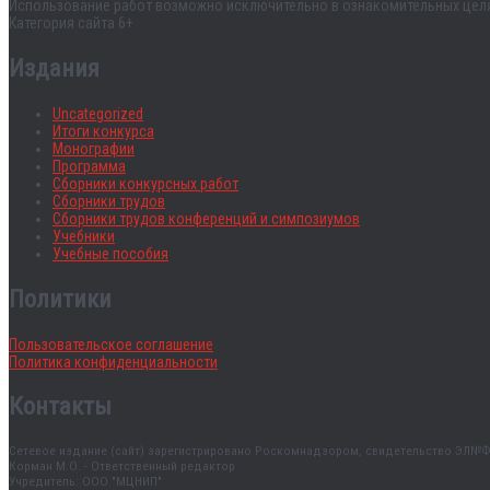
Использование работ возможно исключительно в ознакомительных целях
Категория сайта 6+
Издания
Uncategorized
Итоги конкурса
Монографии
Программа
Сборники конкурсных работ
Сборники трудов
Сборники трудов конференций и симпозиумов
Учебники
Учебные пособия
Политики
Пользовательское соглашение
Политика конфиденциальности
Контакты
Сетевое издание (сайт) зарегистрировано Роскомнадзором, свидетельство ЭЛ№ФС
Корман М.О. - Ответственный редактор
Учредитель: ООО "МЦНИП"