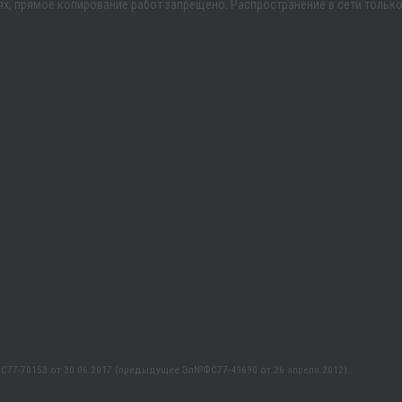
, прямое копирование работ запрещено. Распространение в сети только
77-70153 от 30.06.2017 (предыдущее Эл№ФC77-49690 от 26 апреля 2012).