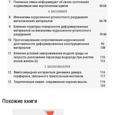
7.
Пчелиные семьи информируют об своих состояниях
издаваемым ими акустическим шумом
50-64
4. БИОХИМИЯ
8.
Механизмы коррозионно-усталостного разрушения
металлических материалов
66-78
9.
Влияние структуры поверхности деформированных
материалов на механизмы коррозионно-усталостного
разрушения
79-94
10.
Прогнозирование сопротивления коррозионной
долговечности деформированных конструкционных
95-
материалов
108
11.
Влияние условий замораживания водной среды на
скорость разложение пероксида водорода при участии
110-
ионов железа (ii)
113
5. БИОИНЖЕНЕРИЯ
12.
Фемтосекундная когерентная динамика димера
114-
порфирина, связанного триазольным мостиком
117
13.
Теоретическая химия: современная научная мысль
119-
135
Похожие книги