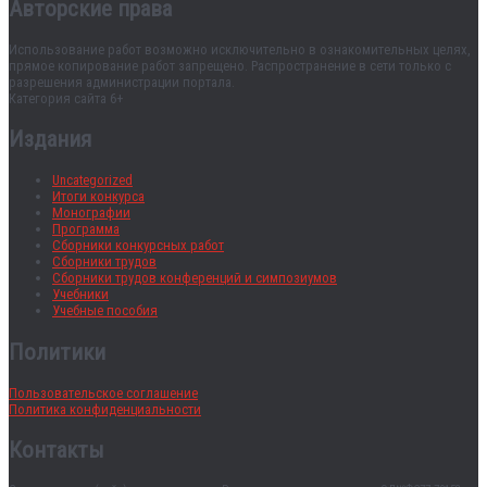
Авторские права
Использование работ возможно исключительно в ознакомительных целях,
прямое копирование работ запрещено. Распространение в сети только с
разрешения администрации портала.
Категория сайта 6+
Издания
Uncategorized
Итоги конкурса
Монографии
Программа
Сборники конкурсных работ
Сборники трудов
Сборники трудов конференций и симпозиумов
Учебники
Учебные пособия
Политики
Пользовательское соглашение
Политика конфиденциальности
Контакты