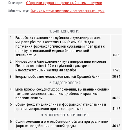
Категория:
Сборники трудов конференций и симпозиумов
Область наук:
Физико-математические и естественные науки
1. БИОТЕХНОЛОГИЯ
1.
Разработка технологии глубинного культивирования
мицелия pleurotus ostreatus 1137 (вкпм, f-819) для
получения фармакологической субстанции препарата с
полифункциональной медико-биологической
активностью
6-16
2.
Инновация в биотехнологии культивирования мицелия
Pleurotus ostreatus 1137 в глубинной культуре с
наноструктурными частицами серебра
17-28
3.
Биоразнообразие моллюсков ключей Средней Азии
30-34
2. ГИДРОБИОЛОГИЯ
4.
Биомаркеры сосудистых осложнений, вызванных солями
тяжелых металлов, сахарным диабетом и красным
плоским лишаем
36-39
5.
Обмен фосфатидилхолина и фосфатидилэтаноламина в
организме кроликов при холестеринемии
41-45
3. МОЛЕКУЛЯРНАЯ БИОЛОГИЯ
6.
Сфингомиелин и его особенности обмена при различных
формах воздействия внешней среды
46-48