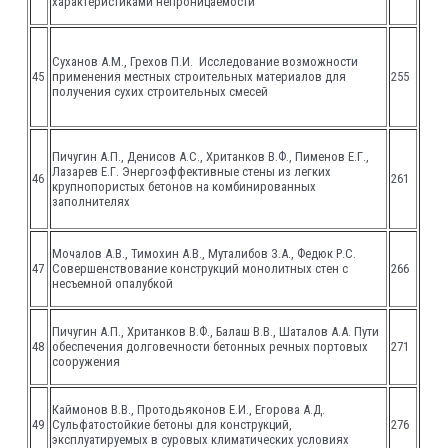
характеристиками непроницаемости
Суханов А.М., Грехов П.И. Исследование возможности
45
применения местных строительных материалов для
255
получения сухих строительных смесей
Пичугин А.П., Денисов А.С., Хританков В.Ф., Пименов Е.Г.,
Лазарев Е.Г. Энергоэффективные стены из легких
46
261
крупнопористых бетонов на комбинированных
заполнителях
Мочалов А.В., Тимохин А.В., Муталибов З.А., Федюк Р.С.
47
Совершенствование конструкций монолитных стен с
266
несъемной опалубкой
Пичугин А.П., Хританков В.Ф., Балаш В.В., Шаталов А.А. Пути
48
обеспечения долговечности бетонных речных портовых
271
сооружения
Каймонов В.В., Протодьяконов Е.И., Егорова А.Д.
49
Сульфатостойкие бетоны для конструкций,
276
эксплуатируемых в суровых климатических условиях