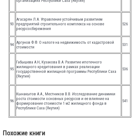
организациях Республики Саха (Якутия)
Агасарян Л.А. Управление устойчивым развитием
93
предприятий строительного комплекса на основе
526
ресурсосбережения
Аргунов Ф.Ф. О налоге на недвижимость от кадастровой
94
531
стоимости
Габышева А.Н, Кузакова В.А. Развитие ипотечного
жилищного кредитования в рамках реализации
95
536
государственной жилищной программы Республики Саха
(Якутия)
Кынакытов А.А., Местников В.В. Исследование динамики
роста стоимости основных ресурсов и ее влияние на
96
541
формирование стоимости 1 м2 жилищного фонда в
Республике Саха (Якутия)
Похожие книги