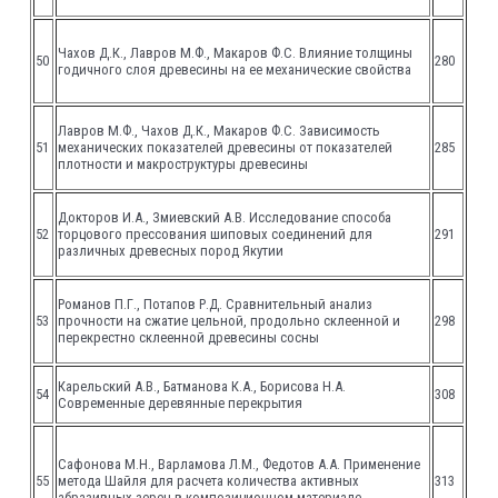
Чахов Д.К., Лавров М.Ф., Макаров Ф.С. Влияние толщины
50
280
годичного слоя древесины на ее механические свойства
Лавров М.Ф., Чахов Д.К., Макаров Ф.С. Зависимость
51
механических показателей древесины от показателей
285
плотности и макроструктуры древесины
Докторов И.А., Змиевский А.В. Исследование способа
52
торцового прессования шиповых соединений для
291
различных древесных пород Якутии
Романов П.Г., Потапов Р.Д. Сравнительный анализ
53
прочности на сжатие цельной, продольно склеенной и
298
перекрестно склеенной древесины сосны
Карельский А.В., Батманова К.А., Борисова Н.А.
54
308
Современные деревянные перекрытия
Сафонова М.Н., Варламова Л.М., Федотов А.А. Применение
55
метода Шайля для расчета количества активных
313
абразивных зерен в композиционном материале