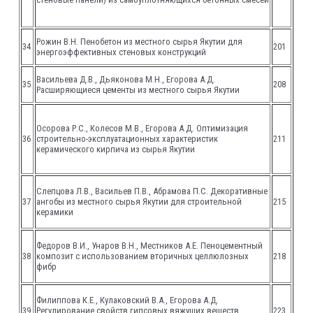
Рожин В.Н. Пенобетон из местного сырья Якутии для
34
201
энергоэффективных стеновых конструкций
Васильева Д.В., Дьяконова М.Н., Егорова А.Д.
35
208
Расширяющиеся цементы из местного сырья Якутии
Осорова Р.С., Колесов М.В., Егорова А.Д. Оптимизация
36
строительно-эксплуатационных характеристик
211
керамического кирпича из сырья Якутии
Слепцова Л.В., Васильев П.В., Абрамова П.С. Декоративные
37
ангобы из местного сырья Якутии для строительной
215
керамики
Федоров В.И., Унаров В.Н., Местников А.Е. Пеноцементный
38
композит с использованием вторичных целлюлозных
218
фибр
Филиппова К.Е., Кулаковский В.А., Егорова А.Д.
39
Регулирование свойств гипсовых вяжущих веществ
223