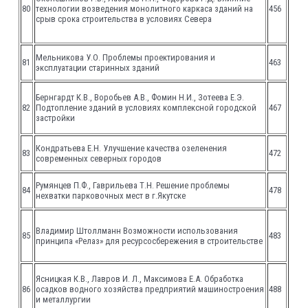
80
технологии возведения монолитного каркаса зданий на
456
срыв срока строительства в условиях Севера
Мельникова У.О. Проблемы проектирования и
81
463
эксплуатации старинных зданий
Бернгардт К.В., Воробьев А.В., Фомин Н.И., Зотеева Е.Э.
82
Подтопление зданий в условиях комплексной городской
467
застройки
Кондратьева Е.Н. Улучшение качества озеленения
83
472
современных северных городов
Румянцев П.Ф., Гаврильева Т.Н. Решение проблемы
84
478
нехватки парковочных мест в г.Якутске
Владимир Штоллманн Возможности использования
85
483
принципа «Релаз» для ресурсосбережения в строительстве
Ясницкая К.В., Лавров И. Л., Максимова Е.А. Обработка
86
осадков водного хозяйства предприятий машиностроения
488
и металлургии