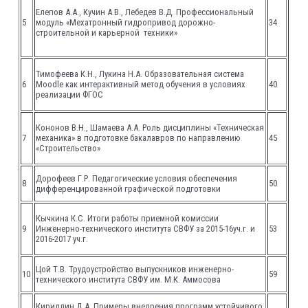
Елепов А.А., Кучин А.В., Лебедев В.Д. Профессиональный
5
модуль «Мехатронный гидропривод дорожно-
34
строительной и карьерной техники»
Тимофеева К.Н., Лукина Н.А. Образовательная система
6
Moodle как интерактивный метод обучения в условиях
40
реализации ФГОС
Кононов В.Н., Шамаева А.А. Роль дисциплины «Техническая
7
механика» в подготовке бакалавров по направлению
45
«Строительство»
Дорофеев Г.Р. Педагогические условия обеспечения
8
50
дифференцированной графической подготовки
Кычкина К.С. Итоги работы приемной комиссии
9
Инженерно-технического института СВФУ за 2015-16уч.г. и
53
2016-2017 уч.г.
Цой Т.В. Трудоустройство выпускников инженерно-
10
59
технического института СВФУ им. М.К. Аммосова
Кириллин Д.А. Примеры внедрения программ устойчивого