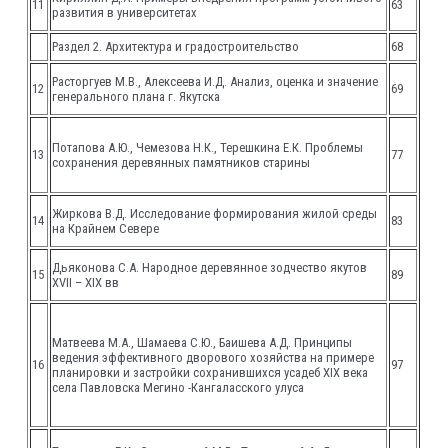
11
63
развития в университетах
Раздел 2. Архитектура и градостроительство
68
Расторгуев М.В., Алексеева И.Д. Анализ, оценка и значение
12
69
генерального плана г. Якутска
Потапова А.Ю., Чемезова Н.К., Терешкина Е.К. Проблемы
13
77
сохранения деревянных памятников старины
Жиркова В.Д. Исследование формирования жилой среды
14
83
на Крайнем Севере
Дьяконова С.А. Народное деревянное зодчество якутов
15
89
XVII – XIX вв
Матвеева М.А., Шамаева С.Ю., Баишева А.Д. Принципы
ведения эффективного дворового хозяйства на примере
16
97
планировки и застройки сохранившихся усадеб XIX века
села Павловска Мегино -Кангаласского улуса