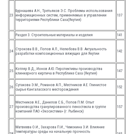
Бурнашева А.Н., Третьяков Э.С. Проблемы использования
23
информационных систем, применяемых в управлении
137
территориями Республики Саха(Якутия)
Раздел 3. Строительные материалы и изделия
141
Строкова В.В., Попов А.Л., Нелюбова В.В. Актуальность
24
142
разработки композиционных вяжущих для Якутии
Котляр В.Д., Ионов А.Ю. Перспективы производства
25
147
клинкерного кирпича в Республике Саха (Якутия)
Сутакова Э.М., Романов А.П., Местников А.Е. Глинистое
26
152
сырье Кангаласского месторождения
Местников А.Е., Данилов С.Б., Попов П.М. Опыт
27
производства гранулированного пеностекла в группе
157
компаний ПАО «Экосистема» (г. Рыбинск)
Матвеева О.И., Захарова П.И., Чемокина З.И. Влияние
температуры среды на начальную прочность
28
163