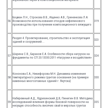
Боцман Л.Н., Строкова В.В., Ищенко А.В., Гриненкова Л.А.
56
Возможности использования отходов нефелинового
319
производства при получении композиционного вяжущего
Раздел 4. Проектирование, строительство и эксплуатация
323
зданий и сооружений….
Шарина С.В., Баранов Е.А. Особенности сбора нагрузок на
57
324
фундаменты по СП 20.13330.2011 «Нагрузки и воздействия»
Кононова Е.А., Никифорова М.Н. Динамика изменения
58
температурного режима грунтов основания (на примере
330
каменных многоэтажных зданий г. Якутска)
Набережный А.Д., Ядрихинский Д.В, Пинигин В.В. Методика
59
исследований влияния формы боковой поверхности на
335
несущую способность висячих свай в мерзлых грунтах