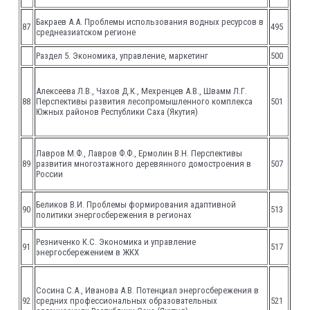
Бакраев А.А. Проблемы использования водных ресурсов в
87
495
среднеазиатском регионе
Раздел 5. Экономика, управление, маркетинг
500
Алексеева Л.В., Чахов Д.К., Мехренцев А.В., Швамм Л.Г.
88
Перспективы развития лесопромышленного комплекса
501
Южных районов Республики Саха (Якутия)
Лавров М.Ф., Лавров Ф.Ф., Ермолин В.Н. Перспективы
89
развития многоэтажного деревянного домостроения в
507
России
Беликов В.И. Проблемы формирования адаптивной
90
513
политики энергосбережения в регионах
Резниченко К.С. Экономика и управление
91
517
энергосбережением в ЖКХ
Сосина С.А., Иванова А.В. Потенциал энергосбережения в
92
средних профессиональных образовательных
521