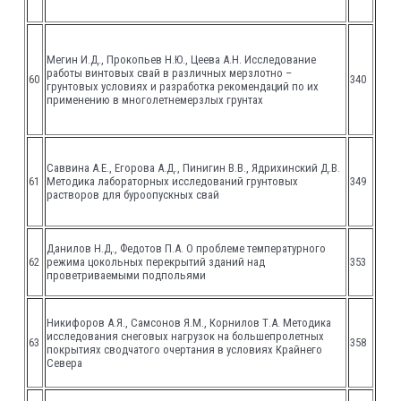
Мегин И.Д., Прокопьев Н.Ю., Цеева А.Н. Исследование
работы винтовых свай в различных мерзлотно –
60
340
грунтовых условиях и разработка рекомендаций по их
применению в многолетнемерзлых грунтах
Саввина А.Е., Егорова А.Д., Пинигин В.В., Ядрихинский Д.В.
61
Методика лабораторных исследований грунтовых
349
растворов для буроопускных свай
Данилов Н.Д., Федотов П.А. О проблеме температурного
62
режима цокольных перекрытий зданий над
353
проветриваемыми подпольями
Никифоров А.Я., Самсонов Я.М., Корнилов Т.А. Методика
исследования снеговых нагрузок на большепролетных
63
358
покрытиях сводчатого очертания в условиях Крайнего
Севера