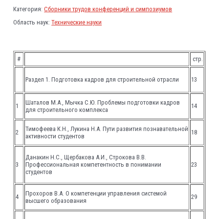
Категория:
Сборники трудов конференций и симпозиумов
Область наук:
Технические науки
#
стр.
Раздел 1. Подготовка кадров для строительной отрасли
13
Шаталов М.А., Мычка С.Ю. Проблемы подготовки кадров
1
14
для строительного комплекса
Тимофеева К.Н., Лукина Н.А. Пути развития познавательной
2
18
активности студентов
Данакин Н.С., Щербакова А.И., Строкова В.В.
3
Профессиональная компетентность в понимании
23
студентов
Прохоров В.А. О компетенции управления системой
4
29
высшего образования