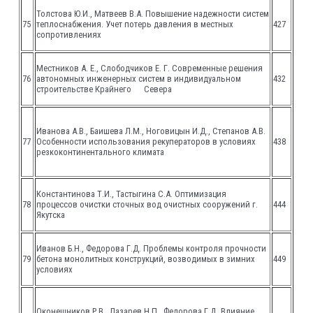
Толстова Ю.И., Матвеев В.А. Повышение надежности систем
75
теплоснабжения. Учет потерь давления в местных
427
сопротивлениях
Местников А. Е., Слободчиков Е. Г. Современные решения
76
автономных инженерных систем в индивидуальном
432
строительстве Крайнего Севера
Иванова А.В., Баишева Л.М., Ноговицын И.Д., Степанов А.В.
77
Особенности использования рекуператоров в условиях
438
резкоконтинентального климата
Константинова Т.И., Тастыгина С.А. Оптимизация
78
процессов очистки сточных вод очистных сооружений г.
444
Якутска
Иванов Б.Н., Федорова Г.Д. Проблемы контроля прочности
79
бетона монолитных конструкций, возводимых в зимних
449
условиях
Оконешников Р.В., Лазарев Н.П., Федорова Г.Д. Влияние