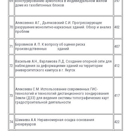
69
конструированию армопояса в индивидуальном жилом
397
доме из газобетонных блоков
Алексеенко А.Г., Дьячковский С.И. Прогрессирующее
70
разрушение монолитно-каркасных зданий. Обзор и анализ
402
проблем
Боровиков А. П. К вопросу об оценке риска
71
407
производственных зданий
Васильев А.Н., Варламова Л.Д. Создание опорной сети для
72
наблюдения за деформациями зданий на территории
412
университетского кампуса в г. Якутск
Алексеева С.М. Использование современных ГИС-
технологий и технологий дистанционного зондирования
73
417
Земли (ДЗЗ) для ведения системы топографических карт
градостроительной деятельности
Шамаева А.А. Неравномерная осадка основания
74
422
резервуаров