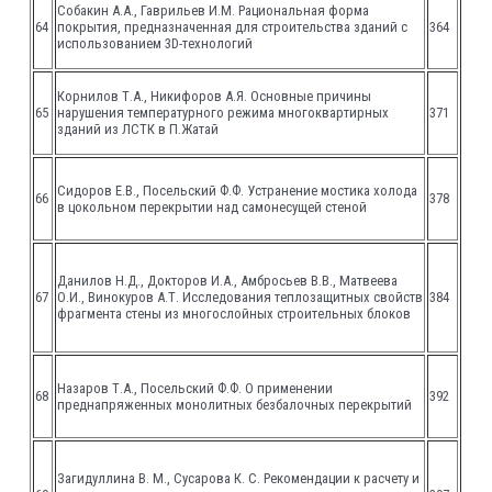
Собакин А.А., Гаврильев И.М. Рациональная форма
64
покрытия, предназначенная для строительства зданий с
364
использованием 3D-технологий
Корнилов Т.А., Никифоров А.Я. Основные причины
65
нарушения температурного режима многоквартирных
371
зданий из ЛСТК в П.Жатай
Сидоров Е.В., Посельский Ф.Ф. Устранение мостика холода
66
378
в цокольном перекрытии над самонесущей стеной
Данилов Н.Д., Докторов И.А., Амбросьев В.В., Матвеева
67
О.И., Винокуров А.Т. Исследования теплозащитных свойств
384
фрагмента стены из многослойных строительных блоков
Назаров Т.А., Посельский Ф.Ф. О применении
68
392
преднапряженных монолитных безбалочных перекрытий
Загидуллина В. М., Сусарова К. С. Рекомендации к расчету и