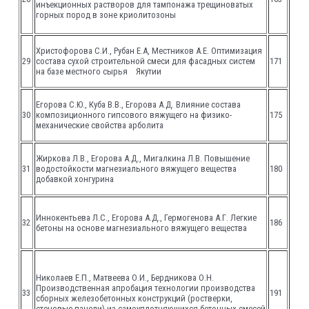
инъекционных растворов для тампонажа трещиноватых
горных пород в зоне криолитозоны
Христофорова С.И., Рубан Е.А, Местников А.Е. Оптимизация
29
состава сухой строительной смеси для фасадных систем
171
на базе местного сырья Якутии
Егорова С.Ю., Куба В.В., Егорова А.Д. Влияние состава
30
композиционного гипсового вяжущего на физико-
175
механические свойства арболита
Жиркова Л.В., Егорова А.Д., Мигалкина Л.В. Повышение
31
водостойкости магнезиального вяжущего вещества
180
добавкой хонгурина
Иннокентьева Л.С., Егорова А.Д., Гермогенова А.Г. Легкие
32
186
бетоны на основе магнезиального вяжущего вещества
Николаев Е.П., Матвеева О.И., Бердникова О.Н.
Производственная апробация технологии производства
33
191
сборных железобетонных конструкций (ростверки,
стеновые панели) из самоуплотняющихся бетонных смесей