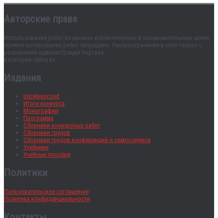
Авторские права
Использование работ возможно исключительно в ознакомительных целях,
прямое копирование работ запрещено. Распространение в сети только с
разрешения администрации портала.
Категория сайта 6+
Издания
Uncategorized
Итоги конкурса
Монографии
Программа
Сборники конкурсных работ
Сборники трудов
Сборники трудов конференций и симпозиумов
Учебники
Учебные пособия
Политики
Пользовательское соглашение
Политика конфиденциальности
Контакты