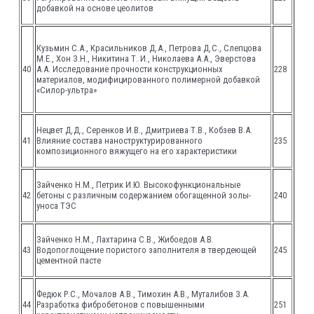
добавкой на основе цеолитов
Кузьмин С.А., Красильников Д.А., Петрова Д.С., Слепцова
М.Е., Хон З.Н., Никитина Т. И., Николаева А.А., Эверстова
40
А.А. Исследование прочности конструкционных
228
материалов, модифицированного полимерной добавкой
«Силор-ультра»
Нецвет Д.Д., Серенков И.В., Дмитриева Т.В., Кобзев В.А.
41
Влияние состава наноструктурированного
235
композиционного вяжущего на его характеристики
Зайченко Н.М., Петрик И.Ю. Высокофункциональные
42
бетоны с различным содержанием обогащенной золы-
240
уноса ТЭС
Зайченко Н.М., Лахтарина С.В., Жибоедов А.В.
43
Водопоглощение пористого заполнителя в твердеющей
245
цементной пасте
Федюк Р.С., Мочалов А.В., Тимохин А.В., Муталибов З.А.
44
Разработка фибробетонов с повышенными
251