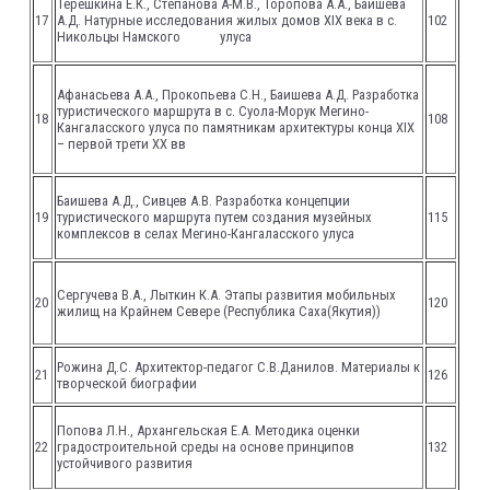
Терешкина Е.К., Степанова А-М.В., Торопова А.А., Баишева
17
А.Д. Натурные исследования жилых домов XIX века в с.
102
Никольцы Намского улуса
Афанасьева А.А., Прокопьева С.Н., Баишева А.Д. Разработка
туристического маршрута в с. Суола-Морук Мегино-
18
108
Кангаласского улуса по памятникам архитектуры конца XIX
– первой трети XX вв
Баишева А.Д., Сивцев А.В. Разработка концепции
19
туристического маршрута путем создания музейных
115
комплексов в селах Мегино-Кангаласского улуса
Сергучева В.А., Лыткин К.А. Этапы развития мобильных
20
120
жилищ на Крайнем Севере (Республика Саха(Якутия))
Рожина Д.С. Архитектор-педагог С.В.Данилов. Материалы к
21
126
творческой биографии
Попова Л.Н., Архангельская Е.А. Методика оценки
22
градостроительной среды на основе принципов
132
устойчивого развития