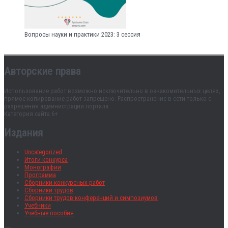
Вопросы науки и практики 2023: 3 сессия
Авторские права
Использование работ возможно исключительно в ознакомительных целях,
прямое копирование работ запрещено. Распространение в сети только с
разрешения администрации портала.
Категория сайта 6+
Издания
Uncategorized
Итоги конкурса
Монографии
Программа
Сборники конкурсных работ
Сборники трудов
Сборники трудов конференций и симпозиумов
Учебники
Учебные пособия