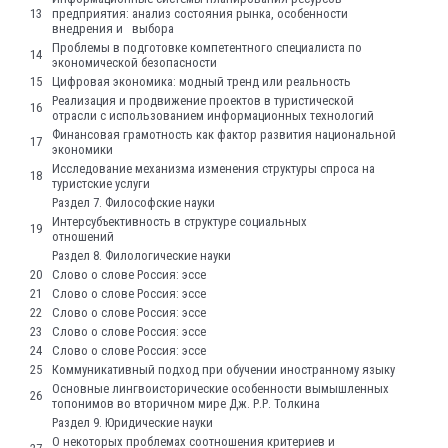
13
предприятия: анализ состояния рынка, особенности
внедрения и выбора
Проблемы в подготовке компетентного специалиста по
14
экономической безопасности
15
Цифровая экономика: модный тренд или реальность
Реализация и продвижение проектов в туристической
16
отрасли с использованием информационных технологий
Финансовая грамотность как фактор развития национальной
17
экономики
Исследование механизма изменения структуры спроса на
18
туристские услуги
Раздел 7. Философские науки
Интерсубъективность в структуре социальных
19
отношений
Раздел 8. Филологические науки
20
Слово о слове Россия: эссе
21
Слово о слове Россия: эссе
22
Слово о слове Россия: эссе
23
Слово о слове Россия: эссе
24
Слово о слове Россия: эссе
25
Коммуникативный подход при обучении иностранному языку
Основные лингвоисторические особенности вымышленных
26
топонимов во вторичном мире Дж. Р.Р. Толкина
Раздел 9. Юридические науки
О некоторых проблемах соотношения критериев и