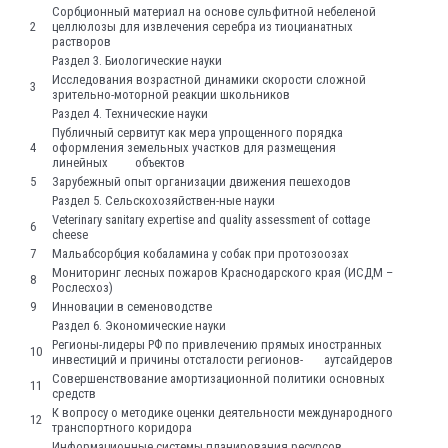
Сорбционный материал на основе cульфитной небеленой
2
целлюлозы для извлечения серебра из тиоцианатных
растворов
Раздел 3. Биологические науки
Исследования возрастной динамики скорости сложной
3
зрительно-моторной реакции школьников
Раздел 4. Технические науки
Публичный сервитут как мера упрощенного порядка
4
оформления земельных участков для размещения
линейных объектов
5
Зарубежный опыт организации движения пешеходов
Раздел 5. Сельскохозяйствен-ные науки
Veterinary sanitary expertise and quality assessment of cottage
6
cheese
7
Мальабсорбция кобаламина у собак при протозоозах
Мониторинг лесных пожаров Краснодарского края (ИСДМ –
8
Рослесхоз)
9
Инновации в семеноводстве
Раздел 6. Экономические науки
Регионы-лидеры РФ по привлечению прямых иностранных
10
инвестиций и причины отсталости регионов- аутсайдеров
Совершенствование амортизационной политики основных
11
средств
К вопросу о методике оценки деятельности международного
12
транспортного коридора
Информационные системы планирования ресурсов