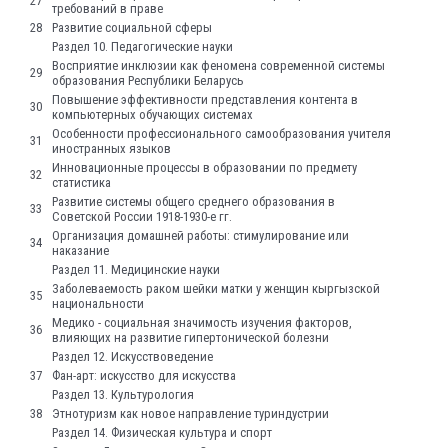
27
требований в праве
28
Развитие социальной сферы
Раздел 10. Педагогические науки
Восприятие инклюзии как феномена современной системы
29
образования Республики Беларусь
Повышение эффективности представления контента в
30
компьютерных обучающих системах
Особенности профессионального самообразования учителя
31
иностранных языков
Инновационные процессы в образовании по предмету
32
статистика
Развитие системы общего среднего образования в
33
Советской России 1918-1930-е гг.
Организация домашней работы: стимулирование или
34
наказание
Раздел 11. Медицинские науки
Заболеваемость раком шейки матки у женщин кыргызской
35
национальности
Медико - социальная значимость изучения факторов,
36
влияющих на развитие гипертонической болезни
Раздел 12. Искусствоведение
37
Фан-арт: искусство для искусства
Раздел 13. Культурология
38
Этнотуризм как новое направление туриндустрии
Раздел 14. Физическая культура и спорт