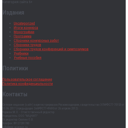
Категория сайта 6+
Издания
Uncategorized
Итоги конкурса
Монографии
Программа
Сборники конкурсных работ
Сборники трудов
Сборники трудов конференций и симпозиумов
Учебники
Учебные пособия
Политики
Пользовательское соглашение
Политика конфиденциальности
Контакты
Сетевое издание (сайт) зарегистрировано Роскомнадзором, свидетельство ЭЛ№ФС77-70153 от
30.06.2017 (предыдущее Эл№ФC77-49690 от 26 апреля 2012).
Корман М.О. - Ответственный редактор
Учредитель: ООО "МЦНИП"
Гл.редактор: Скопин О.В.
Телефон: 89127281780
info@eee-science.ru