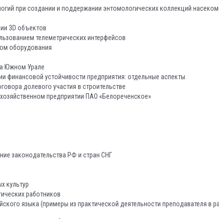
огий при создании и поддержании энтомологических коллекций насекомы
ии 3D объектов
льзованием телеметрических интерфейсов
том оборудования
на Южном Урале
ии финансовой устойчивости предприятия: отдельные аспекты
говора долевого участия в строительстве
охозяйственном предприятии ПАО «Белореченское»
ние законодательства РФ и стран СНГ
х культур
гических работников
йского языка (примеры из практической деятельности преподавателя в ра