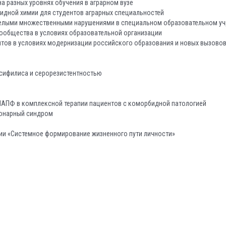
а разных уровнях обучения в аграрном вузе
идной химии для студентов аграрных специальностей
яжелыми множественными нарушениями в специальном образовательном у
ообщества в условиях образовательной организации
нтов в условиях модернизации российского образования и новых вызово
сифилиса и серорезистентностью
ИАПФ в комплексной терапии пациентов с коморбидной патологией
ронарный синдром
ии «Системное формирование жизненного пути личности»