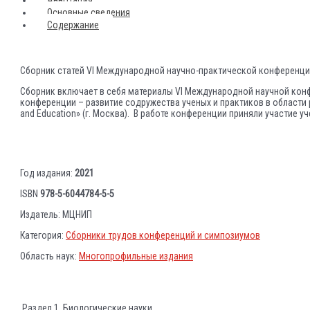
Основные сведения
Содержание
Сборник статей VI Международной научно-практической конференции.
Сборник включает в себя материалы VI Международной научной конфер
конференции – развитие содружества ученых и практиков в области 
and Education» (г. Москва). В работе конференции приняли участие уч
Год издания:
2021
ISBN
978-5-6044784-5-5
Издатель: МЦНИП
Категория:
Сборники трудов конференций и симпозиумов
Область наук:
Многопрофильные издания
Раздел 1. Биологические науки